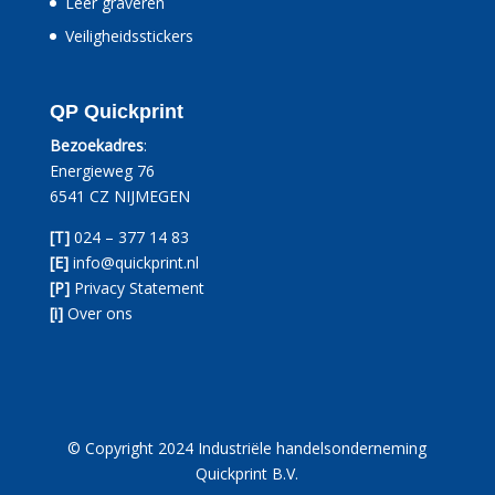
Leer graveren
Veiligheidsstickers
QP Quickprint
Bezoekadres
:
Energieweg 76
6541 CZ NIJMEGEN
[T]
024 – 377 14 83
[E]
info@quickprint.nl
[P]
Privacy Statement
[i]
Over ons
© Copyright 2024 Industriële handelsonderneming
Quickprint B.V.