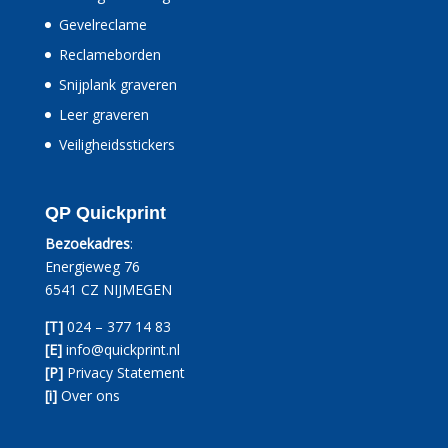
Gevelreclame
Reclameborden
Snijplank graveren
Leer graveren
Veiligheidsstickers
QP Quickprint
Bezoekadres
:
Energieweg 76
6541 CZ NIJMEGEN
[T]
024 – 377 14 83
[E]
info@quickprint.nl
[P]
Privacy Statement
[i]
Over ons