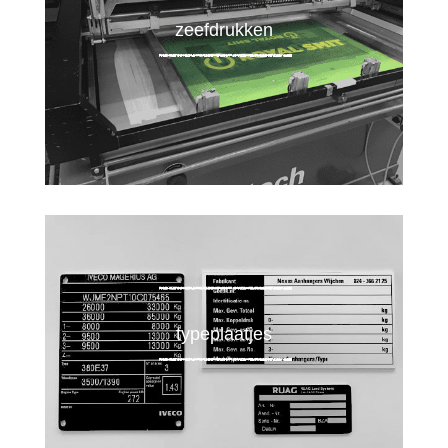
zeefdrukken
typeplaatjes