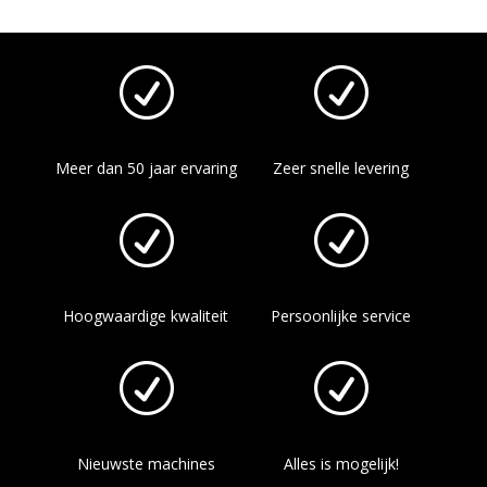
R
R
Meer dan
50 jaar
ervaring
Zeer snelle
levering
R
R
Hoogwaardige
kwaliteit
Persoonlijke
service
R
R
Nieuwste
machines
Alles
is mogelijk!