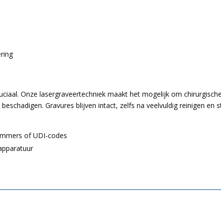
ring
ruciaal. Onze lasergraveertechniek maakt het mogelijk om chirurgisc
schadigen. Gravures blijven intact, zelfs na veelvuldig reinigen en st
ummers of UDI-codes
apparatuur