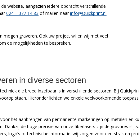
a de website, aangezien iedere opdracht verschillende
naar
024 – 377 14 83
of mailen naar
info@Quickprint.nl
.
en mogen graveren. Ook uw project willen wij met veel
s om de mogelijkheden te bespreken.
eren in diverse sectoren
chniek die breed inzetbaar is in verschillende sectoren. Bij Quickpri
it voorop staan. Hieronder lichten we enkele veelvoorkomende toepass
ikt voor het aanbrengen van permanente markeringen op metalen en k
. Dankzij de hoge precisie van onze fiberlasers zijn de gravures slij
 logo’s of technische informatie: wij zorgen voor een strak en prof