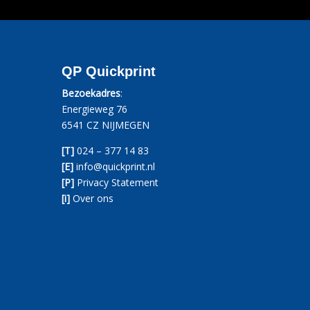
QP Quickprint
Bezoekadres
:
Energieweg 76
6541 CZ NIJMEGEN
[T]
024 – 377 14 83
[E]
info@quickprint.nl
[P]
Privacy Statement
[i]
Over ons