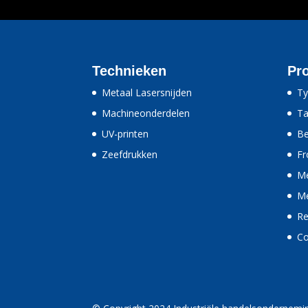
Technieken
Pr
Metaal Lasersnijden
Ty
Machineonderdelen
Ta
UV-printen
Be
Zeefdrukken
Fr
Me
Me
Re
Co