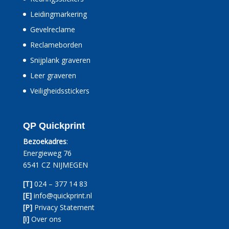
Leidingmarkering
Gevelreclame
Reclameborden
Snijplank graveren
Leer graveren
Veiligheidsstickers
QP Quickprint
Bezoekadres
:
Energieweg 76
6541 CZ NIJMEGEN
[T]
024 – 377 14 83
[E]
info@quickprint.nl
[P]
Privacy Statement
[i]
Over ons