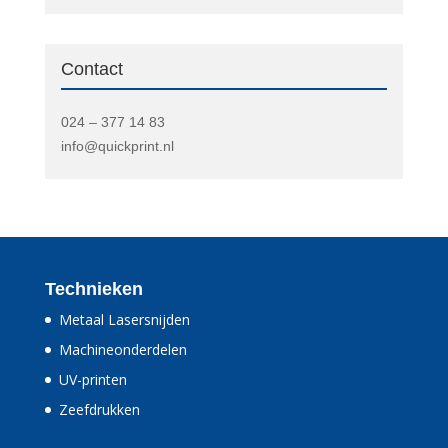
Contact
024 – 377 14 83
info@quickprint.nl
Technieken
Metaal Lasersnijden
Machineonderdelen
UV-printen
Zeefdrukken