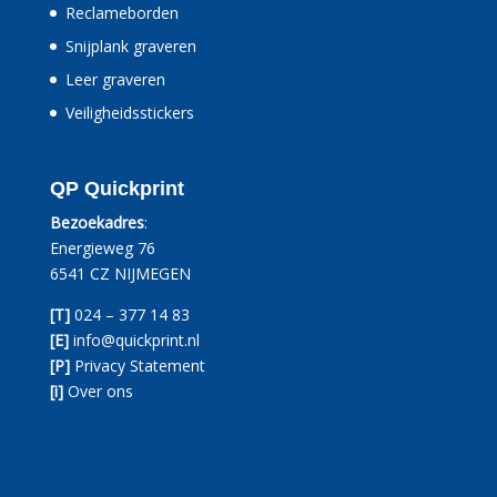
Reclameborden
Snijplank graveren
Leer graveren
Veiligheidsstickers
QP Quickprint
Bezoekadres
:
Energieweg 76
6541 CZ NIJMEGEN
[T]
024 – 377 14 83
[E]
info@quickprint.nl
[P]
Privacy Statement
[i]
Over ons